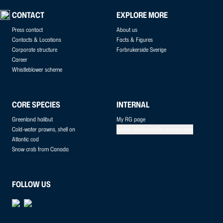
CONTACT
EXPLORE MORE
Press contact
About us
Contacts & Locations
Facts & Figures
Corporate structure
Forbrukerside Sverige
Career
Whistleblower scheme
CORE SPECIES
INTERNAL
Greenland halibut
My RG page
Cold-water prawns, shell on
anders.andersen@kraftvaerk.com
Atlantic cod
Snow crab from Canada
FOLLOW US