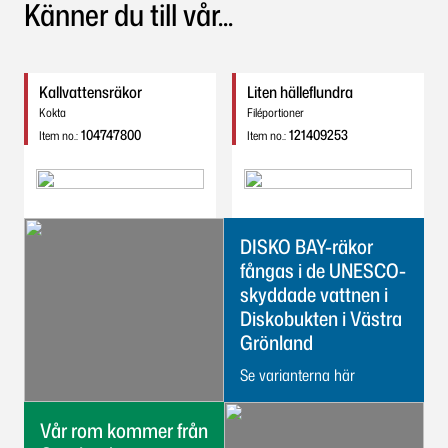
Känner du till vår...
Kallvattensräkor
Liten hälleflundra
Kokta
Filéportioner
104747800
121409253
Item no.:
Item no.:
DISKO BAY-räkor
fångas i de UNESCO-
skyddade vattnen i
Diskobukten i Västra
Grönland
Se varianterna här
Vår rom kommer från