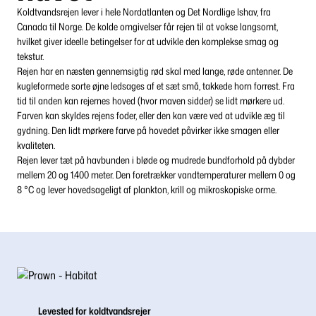
Koldtvandsrejen lever i hele Nordatlanten og Det Nordlige Ishav, fra
Canada til Norge. De kolde omgivelser får rejen til at vokse langsomt,
hvilket giver ideelle betingelser for at udvikle den komplekse smag og
tekstur.
Rejen har en næsten gennemsigtig rød skal med lange, røde antenner. De
kugleformede sorte øjne ledsages af et sæt små, takkede horn forrest. Fra
tid til anden kan rejernes hoved (hvor maven sidder) se lidt mørkere ud.
Farven kan skyldes rejens foder, eller den kan være ved at udvikle æg til
gydning. Den lidt mørkere farve på hovedet påvirker ikke smagen eller
kvaliteten.
Rejen lever tæt på havbunden i bløde og mudrede bundforhold på dybder
mellem 20 og 1.400 meter. Den foretrækker vandtemperaturer mellem 0 og
8 °C og lever hovedsageligt af plankton, krill og mikroskopiske orme.
Levested for koldtvandsrejer