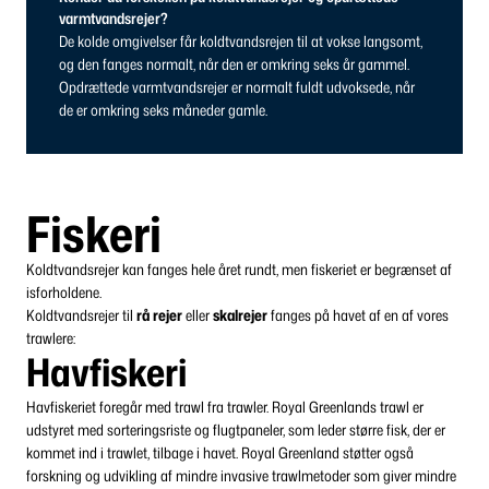
varmtvandsrejer?
De kolde omgivelser får koldtvandsrejen til at vokse langsomt,
og den fanges normalt, når den er omkring seks år gammel.
Opdrættede varmtvandsrejer er normalt fuldt udvoksede, når
de er omkring seks måneder gamle.
Fiskeri
Koldtvandsrejer kan fanges hele året rundt, men fiskeriet er begrænset af
isforholdene.
Koldtvandsrejer til
rå rejer
eller
skalrejer
fanges på havet af en af vores
trawlere:
Havfiskeri
Havfiskeriet foregår med trawl fra trawler. Royal Greenlands trawl er
udstyret med sorteringsriste og flugtpaneler, som leder større fisk, der er
kommet ind i trawlet, tilbage i havet. Royal Greenland støtter også
forskning og udvikling af mindre invasive trawlmetoder som giver mindre