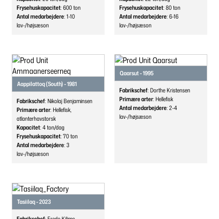
Frysehuskapacitet
: 600
ton
Frysehuskapacitet
: 80
ton
Antal medarbejdere
: 1-10
Antal medarbejdere
: 6-16
lav-/højsæson
lav-/højsæson
Qaarsut - 1995
Aappilattoq (South) - 1981
Fabrikschef
: Dorthe Kristensen
Primære arter
: Hellefisk
Fabrikschef
: Nikolaj Benjaminsen
Antal medarbejdere
: 2-4
Primære arter
: Hellefisk,
lav-/højsæson
atlanterhavstorsk
Kapacitet
: 4
ton/dag
Frysehuskapacitet
: 70
ton
Antal medarbejdere
: 3
lav-/højsæson
Tasiilaq - 2023
Fabrikschef
: Frede Kilime