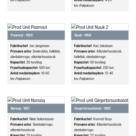
lav-/højsæson
Paamiut - 1920
Nuuk - 1959
Fabrikschef
: Jan Jørgensen
Fabrikschef
: Ken Jakobsen
Primære arter
: Snekrabbe, hellefisk,
Primære arter
: Atlanterhavstorsk,
stenbiderrogn, atlanterhavstorsk
hellefisk, stenbiderrogn
Kapacitet
: 30
ton/dag
Kapacitet
: 50
ton/dag
Frysehuskapacitet
: 500
ton
Frysehuskapacitet
: 200
ton
Antal medarbejdere
: 10-50
Antal medarbejdere
: 12-40
lav-/højsæson
lav-/højsæson
Narsaq - 1951
Qeqertarsuatsiaat - 1983
Fabrikschef
: Niels Sakariassen
Fabrikschef
: Konrad Boye
Primære arter
: Stenbiderrogn,
Primære arter
: Atlanterhavstorsk,
atlanterhavstorsk
stenbiderrogn
Kapacitet
: 20
ton/dag
Kapacitet
: 22
ton/dag