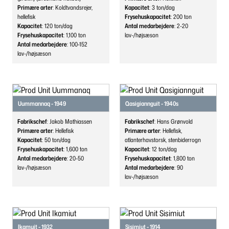
Primære arter
: Koldtvandsrejer,
Kapacitet
: 3
ton/dag
hellefisk
Frysehuskapacitet
: 200
ton
Kapacitet
: 120
ton/dag
Antal medarbejdere
: 2-20
Frysehuskapacitet
: 1,100
ton
lav-/højsæson
Antal medarbejdere
: 100-152
lav-/højsæson
Uummannaq - 1949
Qasigiannguit - 1940s
Fabrikschef
: Jakob Mathiassen
Fabrikschef
: Hans Grønvold
Primære arter
: Hellefisk
Primære arter
: Hellefisk,
Kapacitet
: 50
ton/dag
atlanterhavstorsk, stenbiderrogn
Frysehuskapacitet
: 1,600
ton
Kapacitet
: 12
ton/dag
Antal medarbejdere
: 20-50
Frysehuskapacitet
: 1,800
ton
lav-/højsæson
Antal medarbejdere
: 90
lav-/højsæson
Ikamuit - 1932
Sisimiut - 1914