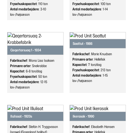
Frysehuskapacitet
: 110
ton
Frysehuskapacitet
: 100
ton
Antal medarbejdere
: 3-10
Antal medarbejdere
: 1-14
lav-/højsæson
lav-/højsæson
Saattut - 1986
Qeqertarsuaq 1 - 1934
Fabrikschef
: Marie Knudsen
Primære arter
: Hellefisk
Fabrikschef
: Mona Lisa Isaksen
Kapacitet
: 7
ton/dag
Primære arter
: Snekrabbe
Frysehuskapacitet
: 213
ton
Kapacitet
: 6-8
ton/dag
Antal medarbejdere
: 1-15
Frysehuskapacitet
: 50
ton
lav-/højsæson
Antal medarbejdere
: 12-15
lav-/højsæson
Ilulissat - 1920s
Ikerasak - 1990
Fabrikschef
: Stefán H. Tryggvason
Fabrikschef
: Elisabeth Hansen
(prawn) (Greenland halibut)
Primære arter
: Hellefisk