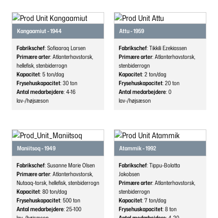
Kangaamiut - 1944
Attu - 1959
Fabrikschef
: Sofiaaraq Larsen
Fabrikschef
: Tikkili Ezekiassen
Primære arter
: Atlanterhavstorsk,
Primære arter
: Atlanterhavstorsk,
hellefisk, stenbiderrogn
stenbiderrogn
Kapacitet
: 5
ton/dag
Kapacitet
: 2
ton/dag
Frysehuskapacitet
: 30
ton
Frysehuskapacitet
: 20
ton
Antal medarbejdere
: 4-16
Antal medarbejdere
: 0
lav-/højsæson
lav-/højsæson
Maniitsoq - 1949
Atammik - 1992
Fabrikschef
: Susanne Marie Olsen
Fabrikschef
: Tippu-Bolatta
Primære arter
: Atlanterhavstorsk,
Jakobsen
Nutaaq-torsk, hellefisk, stenbiderrogn
Primære arter
: Atlanterhavstorsk,
Kapacitet
: 80
ton/dag
stenbiderrogn
Frysehuskapacitet
: 500
ton
Kapacitet
: 7
ton/dag
Antal medarbejdere
: 25-100
Frysehuskapacitet
: 8
ton
lav-/højsæson
Antal medarbejdere
: 4-20