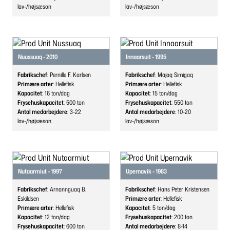
lav-/højsæson
lav-/højsæson
Nuussuaq - 2010
Innaarsuit - 1995
Fabrikschef
: Pernille F. Karlsen
Fabrikschef
: Majaq Simigaq
Primære arter
: Hellefisk
Primære arter
: Hellefisk
Kapacitet
: 16
ton/dag
Kapacitet
: 15
ton/dag
Frysehuskapacitet
: 500
ton
Frysehuskapacitet
: 550
ton
Antal medarbejdere
: 3-22
Antal medarbejdere
: 10-20
lav-/højsæson
lav-/højsæson
Nutaarmiut - 1997
Upernavik - 1983
Fabrikschef
: Arnannguaq B.
Fabrikschef
: Hans Peter Kristensen
Eskildsen
Primære arter
: Hellefisk
Primære arter
: Hellefisk
Kapacitet
: 5
ton/dag
Kapacitet
: 12
ton/dag
Frysehuskapacitet
: 200
ton
Frysehuskapacitet
: 600
ton
Antal medarbejdere
: 8-14