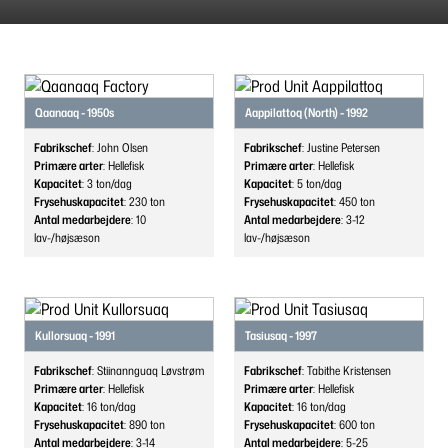
Qaanaaq - 1950s
Aappilattoq (North) - 1992
Fabrikschef
: John Olsen
Fabrikschef
: Justine Petersen
Primære arter
: Hellefisk
Primære arter
: Hellefisk
Kapacitet
: 3
ton/dag
Kapacitet
: 5
ton/dag
Frysehuskapacitet
: 230
ton
Frysehuskapacitet
: 450
ton
Antal medarbejdere
: 10
Antal medarbejdere
: 3-12
lav-/højsæson
lav-/højsæson
Kullorsuaq - 1991
Tasiusaq - 1997
Fabrikschef
: Stiinannguaq Løvstrøm
Fabrikschef
: Tabithe Kristensen
Primære arter
: Hellefisk
Primære arter
: Hellefisk
Kapacitet
: 16
ton/dag
Kapacitet
: 16
ton/dag
Frysehuskapacitet
: 890
ton
Frysehuskapacitet
: 600
ton
Antal medarbejdere
: 3-14
Antal medarbejdere
: 5-25