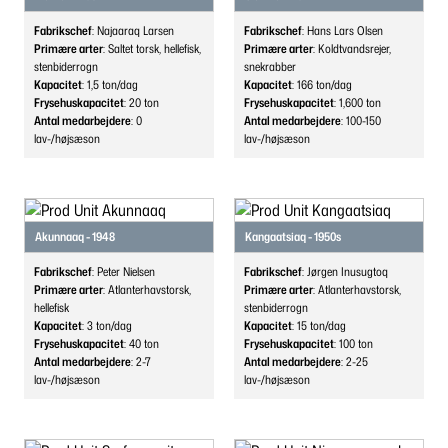
Fabrikschef
: Najaaraq Larsen
Fabrikschef
: Hans Lars Olsen
Primære arter
: Saltet torsk, hellefisk,
Primære arter
: Koldtvandsrejer,
stenbiderrogn
snekrabber
Kapacitet
: 1,5
ton/dag
Kapacitet
: 166
ton/dag
Frysehuskapacitet
: 20
ton
Frysehuskapacitet
: 1,600
ton
Antal medarbejdere
: 0
Antal medarbejdere
: 100-150
lav-/højsæson
lav-/højsæson
Akunnaaq - 1948
Kangaatsiaq - 1950s
Fabrikschef
: Peter Nielsen
Fabrikschef
: Jørgen Inusugtoq
Primære arter
: Atlanterhavstorsk,
Primære arter
: Atlanterhavstorsk,
hellefisk
stenbiderrogn
Kapacitet
: 3
ton/dag
Kapacitet
: 15
ton/dag
Frysehuskapacitet
: 40
ton
Frysehuskapacitet
: 100
ton
Antal medarbejdere
: 2-7
Antal medarbejdere
: 2-25
lav-/højsæson
lav-/højsæson