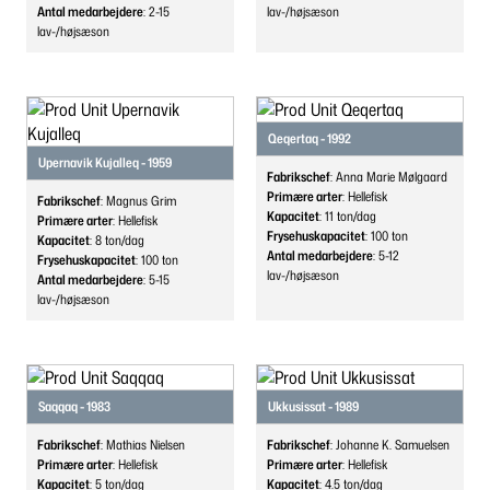
Antal medarbejdere
: 2-15
lav-/højsæson
lav-/højsæson
Qeqertaq - 1992
Upernavik Kujalleq - 1959
Fabrikschef
: Anna Marie Mølgaard
Primære arter
: Hellefisk
Fabrikschef
: Magnus Grim
Kapacitet
: 11
ton/dag
Primære arter
: Hellefisk
Frysehuskapacitet
: 100
ton
Kapacitet
: 8
ton/dag
Antal medarbejdere
: 5-12
Frysehuskapacitet
: 100
ton
lav-/højsæson
Antal medarbejdere
: 5-15
lav-/højsæson
Saqqaq - 1983
Ukkusissat - 1989
Fabrikschef
: Mathias Nielsen
Fabrikschef
: Johanne K. Samuelsen
Primære arter
: Hellefisk
Primære arter
: Hellefisk
Kapacitet
: 5
ton/dag
Kapacitet
: 4.5
ton/dag