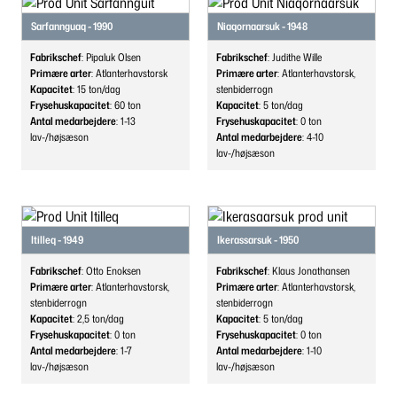
Sarfannguaq - 1990
Niaqornaarsuk - 1948
Fabrikschef
: Pipaluk Olsen
Fabrikschef
: Judithe Wille
Primære arter
: Atlanterhavstorsk
Primære arter
: Atlanterhavstorsk,
Kapacitet
: 15
ton/dag
stenbiderrogn
Frysehuskapacitet
: 60
ton
Kapacitet
: 5
ton/dag
Antal medarbejdere
: 1-13
Frysehuskapacitet
: 0
ton
lav-/højsæson
Antal medarbejdere
: 4-10
lav-/højsæson
Itilleq - 1949
Ikerassarsuk - 1950
Fabrikschef
: Otto Enoksen
Fabrikschef
: Klaus Jonathansen
Primære arter
: Atlanterhavstorsk,
Primære arter
: Atlanterhavstorsk,
stenbiderrogn
stenbiderrogn
Kapacitet
: 2,5
ton/dag
Kapacitet
: 5
ton/dag
Frysehuskapacitet
: 0
ton
Frysehuskapacitet
: 0
ton
Antal medarbejdere
: 1-7
Antal medarbejdere
: 1-10
lav-/højsæson
lav-/højsæson