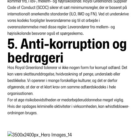
kommer fra, i lav-, mellem- og højrisikolande. Royal Greenlands Supplier
Code of Conduct (SCOC) sikrer et sæt minimumsregler, der er baseret på
internationalt anerkendte standarder (ILO, IMO og FN). Ved at underskrive
vores kodeks forpligter leverandørerne sig til at arbejde i
overensstemmelse med disse regler. Leverandører fra mellem- og
højrisikolande besvarer også et spørgeskema
.
5. Anti-korruption og
bedrageri
Hos Royal Greenland tolererer vi ikke nogen form for korrupt adfærd. Det
kan være skatteunddragelse, hvidvaskning af penge, underslæb eller
bestikkelse. Vi opererer i mange forskellige kulturer, og det er derfor
afgørende, at der er et klart krav om samme adfærdskodeks i hele
organisationen.
For at øge risikobevidstheden er medarbejderuddannelse meget vigtig.
Hvis der opdages kriminelle aktiviteter i virksomheden, kan whistleblower-
ordningen bruges.