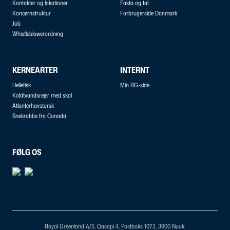
Kontakter og lokationer
Fakta og tal
Koncernstruktur
Forbrugerside Danmark
Job
Whistleblowerordning
KERNEARTER
INTERNT
Hellefisk
Min RG-side
Koldtvandsrejer med skal
Atlanterhavstorsk
Snekrabbe fra Canada
FØLG OS
Royal Greenland A/S, Qasapi 4, Postboks 1073, 3900 Nuuk.