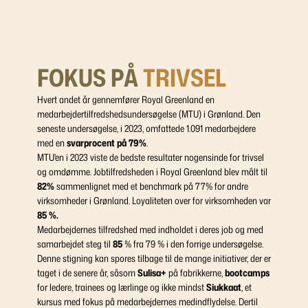
FOKUS PÅ
TRIVSEL
Hvert andet år gennemfører Royal Greenland en
medarbejdertilfredshedsundersøgelse (MTU) i Grønland. Den
seneste undersøgelse, i 2023, omfattede 1.091 medarbejdere
med en
svarprocent på 79%
.
MTU'en i 2023 viste de bedste resultater nogensinde for trivsel
og omdømme. Jobtilfredsheden i Royal Greenland blev målt til
82%
sammenlignet med et benchmark på 77% for andre
virksomheder i Grønland. Loyaliteten over for virksomheden var
85 %.
Medarbejdernes tilfredshed med indholdet i deres job og med
samarbejdet steg til
85
% fra 79 % i den forrige undersøgelse.
Denne stigning kan spores tilbage til de mange initiativer, der er
taget i de senere år, såsom
Sulisa+
på fabrikkerne,
bootcamps
for ledere, trainees og lærlinge og ikke mindst
Siukkaat
, et
kursus med fokus på medarbejdernes medindflydelse. Dertil