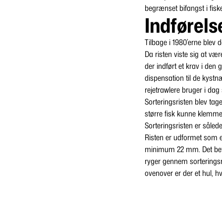
begrænset bifangst i fisk
Indførelse
Tilbage i 1980’erne blev d
Da risten viste sig at væ
der indført et krav i den 
dispensation til de kystn
rejetrawlere bruger i dag 
Sorteringsristen blev tag
større fisk kunne klemme p
Sorteringsristen er såle
Risten er udformet som 
minimum 22 mm. Det betyd
ryger gennem sorteringsri
ovenover er der et hul, hv