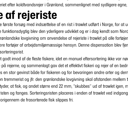
eriet efter koldtvandsrejer i Grønland, sammenlignet med sydligere egne, 
 af rejeriste
e første forsøg med indsættelse af en rist i trawlet udført i Norge, for at
re funktionsdygtig blev den yderligere udviklet og er i dag kendt som Nor
grønlandske lovgivning om anvendelse af rejeriste i trawlet på alle fartøjer
ære fartøjer af arbejdsmiljømæssige hensyn. Denne dispensation blev fjerne
sorteringsrist.
et godt imod af de fleste fiskere, idet en manuel eftersortering ikke var 
å rejerne, og sammenlagt gav det et effektivt fiskeri og rejer af en bedre
des en stor gevinst både for fiskeren og for bevaringen andre arter og d
en tremmerist og jfr. den grønlandske lovgivning skal afstanden melle
er, at fisk, og andet større end 22 mm, ”skubbes” ud af trawlet igen, 
sten og fanges. Sorteringsristen placeres i enden af trawlet ved indgang
origennem de frasorterede fisk slippes fri.