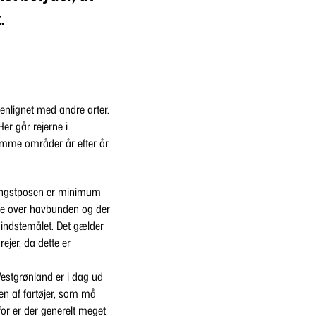
.
nlignet med andre arter.
er går rejerne i
amme områder år efter år.
 fangstposen er minimum
ige over havbunden og der
mindstemålet. Det gælder
rejer, da dette er
estgrønland er i dag ud
en af fartøjer, som må
or er der generelt meget