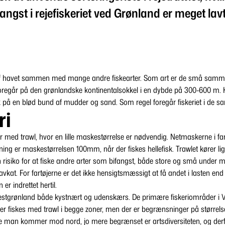
gst i rejefiskeriet ved Grønland er meget lavt
af havet sammen med mange andre fiskearter. Som art er de små samme
 foregår på den grønlandske kontinentalsokkel i en dybde på 300-600 m. H
 på en blød bund af mudder og sand. Som regel foregår fiskeriet i de s
ri
egår med trawl, hvor en lille maskestørrelse er nødvendig. Netmaskerne i
ng er maskestørrelsen 100mm, når der fiskes hellefisk. Trawlet kører l
en risiko for at fiske andre arter som bifangst, både store og små under 
 havkat. For fartøjerne er det ikke hensigtsmæssigt at få andet i lasten end 
r indrettet hertil.
Vestgrønland både kystnært og udenskærs. De primære fiskeriområder i V
Der fiskes med trawl i begge zoner, men der er begrænsninger på størrels
re man kommer mod nord, jo mere begrænset er artsdiversiteten, og derf