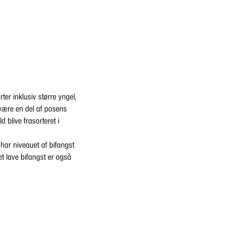
ter inklusiv større yngel,
 være en del af posens
d blive frasorteret i
har niveauet af bifangst
et lave bifangst er også