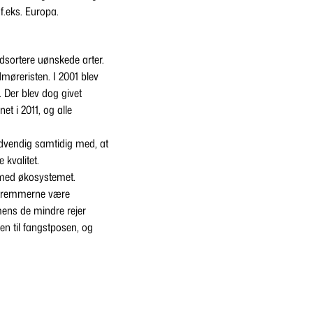
f.eks. Europa.
 udsortere uønskede arter.
dmøreristen. I 2001 blev
. Der blev dog givet
t i 2011, og alle
nødvendig samtidig med, at
 kvalitet.
ermed økosystemet.
m tremmerne være
mens de mindre rejer
en til fangstposen, og