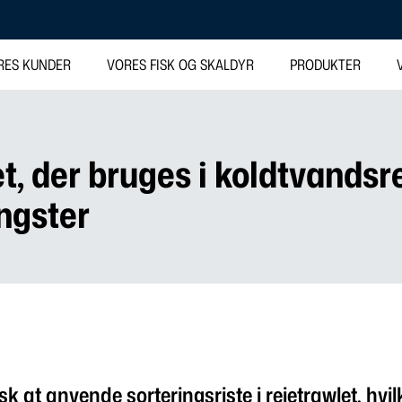
RES KUNDER
VORES FISK OG SKALDYR
PRODUKTER
t, der bruges i koldtvandsre
angster
sk at anvende sorteringsriste i rejetrawlet, hvil