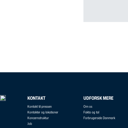
KONTAKT
UDFORSK MERE
Kontakt til pressen
Om os
Kontakter og lokationer
Fakta og tal
Koncernstruktur
Forbrugerside Danmark
Job