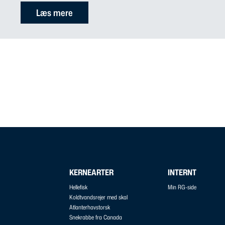
Læs mere
KERNEARTER
INTERNT
Hellefisk
Min RG-side
Koldtvandsrejer med skal
Atlanterhavstorsk
Snekrabbe fra Canada