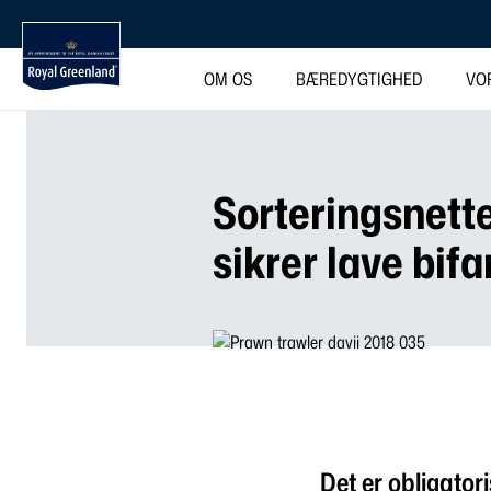
OM OS
BÆREDYGTIGHED
VO
Sorteringsnette
sikrer lave bif
Det er obligatori