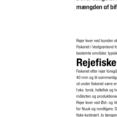
mængden af bifan
Rejer lever ved bunden 
Fiskeriet i Vestgrønland
bestemte områder, typisk
Rejefiske
Fiskeriet efter rejer for
40 mm og til sammenligni
vil under fiskeriet være 
f.eks. torsk, hellefisk og
målarten og produktionen e
Rejer lever ved Øst- og 
for Nuuk og nordligere. 
fiske kystnært. Jo længe