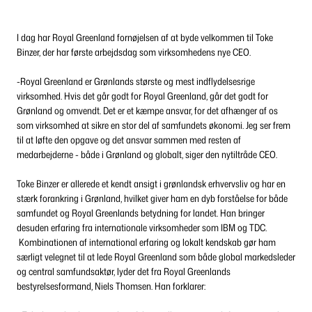
I dag har Royal Greenland fornøjelsen af at byde velkommen til Toke
Binzer, der har første arbejdsdag som virksomhedens nye CEO.
-Royal Greenland er Grønlands største og mest indflydelsesrige
virksomhed. Hvis det går godt for Royal Greenland, går det godt for
Grønland og omvendt. Det er et kæmpe ansvar, for det afhænger af os
som virksomhed at sikre en stor del af samfundets økonomi. Jeg ser frem
til at løfte den opgave og det ansvar sammen med resten af
medarbejderne - både i Grønland og globalt, siger den nytiltråde CEO.
Toke Binzer er allerede et kendt ansigt i grønlandsk erhvervsliv og har en
stærk forankring i Grønland, hvilket giver ham en dyb forståelse for både
samfundet og Royal Greenlands betydning for landet. Han bringer
desuden erfaring fra internationale virksomheder som IBM og TDC.
Kombinationen af international erfaring og lokalt kendskab gør ham
særligt velegnet til at lede Royal Greenland som både global markedsleder
og central samfundsaktør, lyder det fra Royal Greenlands
bestyrelsesformand, Niels Thomsen. Han forklarer: