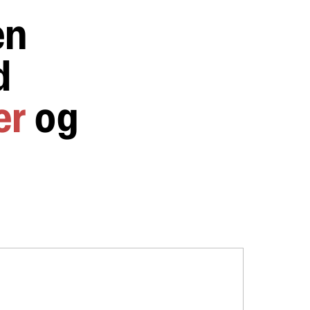
en
d
er
og