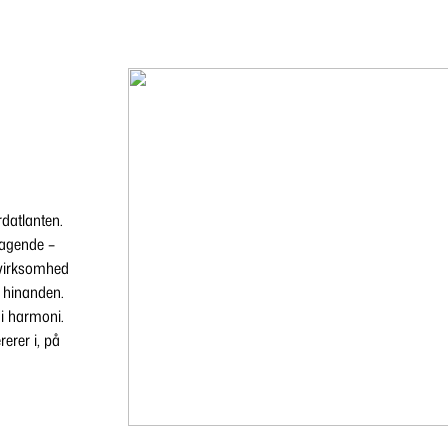
rdatlanten.
tagende –
 virksomhed
r hinanden.
 i harmoni.
rerer i, på