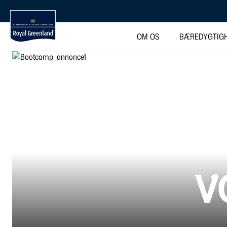
OM OS
BÆREDYGTIG
V