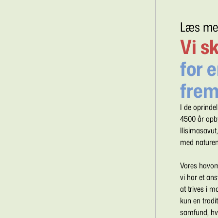
Læs me
Vi s
for 
frem
I de oprinde
4500 år opby
Ilisimasavut,
med nature
Vores havomr
vi har et an
at trives i 
kun en tradi
samfund, hvor