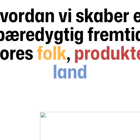
vordan vi skaber 
bæredygtig fremti
vores
folk
,
produkt
land