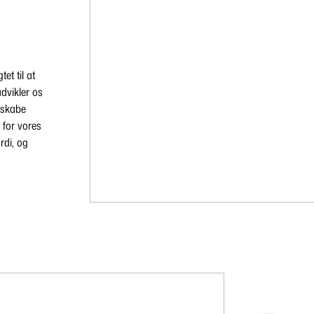
et til at
dvikler os
 skabe
 for vores
rdi, og