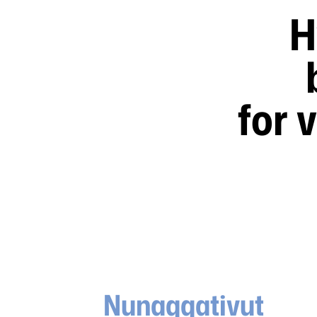
H
for 
Nunaqqativut