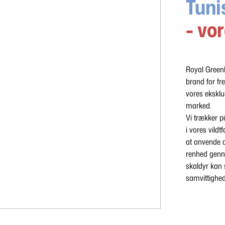
Tuni
- vo
Royal Greenl
brand for fr
vores eksklu
marked.
Vi trækker p
i vores vildt
at anvende al
renhed genn
skaldyr kan
samvittighed