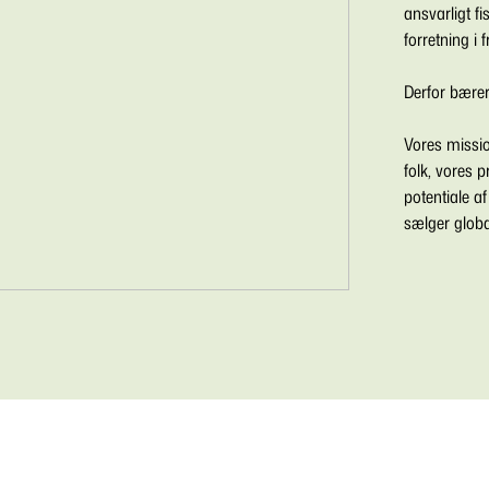
ansvarligt fi
forretning i 
Derfor bærer
Vores missio
folk, vores 
potentiale af
sælger globa