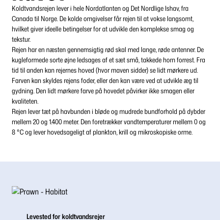
Koldtvandsrejen lever i hele Nordatlanten og Det Nordlige Ishav, fra
Canada til Norge. De kolde omgivelser får rejen til at vokse langsomt,
hvilket giver ideelle betingelser for at udvikle den komplekse smag og
tekstur.
Rejen har en næsten gennemsigtig rød skal med lange, røde antenner. De
kugleformede sorte øjne ledsages af et sæt små, takkede horn forrest. Fra
tid til anden kan rejernes hoved (hvor maven sidder) se lidt mørkere ud.
Farven kan skyldes rejens foder, eller den kan være ved at udvikle æg til
gydning. Den lidt mørkere farve på hovedet påvirker ikke smagen eller
kvaliteten.
Rejen lever tæt på havbunden i bløde og mudrede bundforhold på dybder
mellem 20 og 1.400 meter. Den foretrækker vandtemperaturer mellem 0 og
8 °C og lever hovedsageligt af plankton, krill og mikroskopiske orme.
Levested for koldtvandsrejer