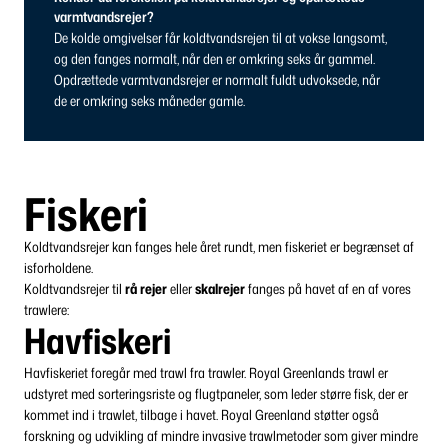
varmtvandsrejer?
De kolde omgivelser får koldtvandsrejen til at vokse langsomt,
og den fanges normalt, når den er omkring seks år gammel.
Opdrættede varmtvandsrejer er normalt fuldt udvoksede, når
de er omkring seks måneder gamle.
Fiskeri
Koldtvandsrejer kan fanges hele året rundt, men fiskeriet er begrænset af
isforholdene.
Koldtvandsrejer til
rå rejer
eller
skalrejer
fanges på havet af en af vores
trawlere:
Havfiskeri
Havfiskeriet foregår med trawl fra trawler. Royal Greenlands trawl er
udstyret med sorteringsriste og flugtpaneler, som leder større fisk, der er
kommet ind i trawlet, tilbage i havet. Royal Greenland støtter også
forskning og udvikling af mindre invasive trawlmetoder som giver mindre