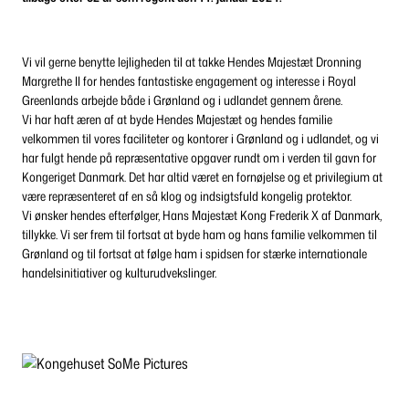
Vi vil gerne benytte lejligheden til at takke Hendes Majestæt Dronning
Margrethe II for hendes fantastiske engagement og interesse i Royal
Greenlands arbejde både i Grønland og i udlandet gennem årene.
Vi har haft æren af at byde Hendes Majestæt og hendes familie
velkommen til vores faciliteter og kontorer i Grønland og i udlandet, og vi
har fulgt hende på repræsentative opgaver rundt om i verden til gavn for
Kongeriget Danmark. Det har altid været en fornøjelse og et privilegium at
være repræsenteret af en så klog og indsigtsfuld kongelig protektor.
Vi ønsker hendes efterfølger, Hans Majestæt Kong Frederik X af Danmark,
tillykke. Vi ser frem til fortsat at byde ham og hans familie velkommen til
Grønland og til fortsat at følge ham i spidsen for stærke internationale
handelsinitiativer og kulturudvekslinger.