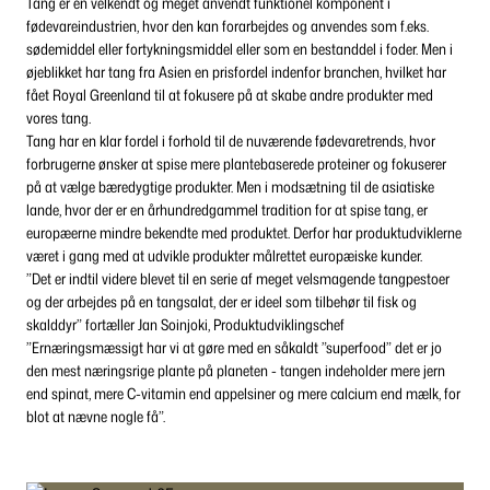
Tang er en velkendt og meget anvendt funktionel komponent i
fødevareindustrien, hvor den kan forarbejdes og anvendes som f.eks.
sødemiddel eller fortykningsmiddel eller som en bestanddel i foder. Men i
øjeblikket har tang fra Asien en prisfordel indenfor branchen, hvilket har
fået Royal Greenland til at fokusere på at skabe andre produkter med
vores tang.
Tang har en klar fordel i forhold til de nuværende fødevaretrends, hvor
forbrugerne ønsker at spise mere plantebaserede proteiner og fokuserer
på at vælge bæredygtige produkter. Men i modsætning til de asiatiske
lande, hvor der er en århundredgammel tradition for at spise tang, er
europæerne mindre bekendte med produktet. Derfor har produktudviklerne
været i gang med at udvikle produkter målrettet europæiske kunder.
”Det er indtil videre blevet til en serie af meget velsmagende tangpestoer
og der arbejdes på en tangsalat, der er ideel som tilbehør til fisk og
skalddyr” fortæller Jan Soinjoki, Produktudviklingschef
”Ernæringsmæssigt har vi at gøre med en såkaldt ”superfood” det er jo
den mest næringsrige plante på planeten - tangen indeholder mere jern
end spinat, mere C-vitamin end appelsiner og mere calcium end mælk, for
blot at nævne nogle få”.