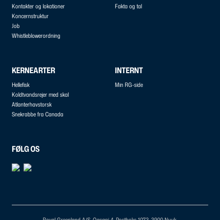
Kontakter og lokationer
Fakta og tal
Koncernstruktur
Job
Whistleblowerordning
KERNEARTER
INTERNT
Hellefisk
Min RG-side
Koldtvandsrejer med skal
Atlanterhavstorsk
Snekrabbe fra Canada
FØLG OS
Royal Greenland A/S, Qasapi 4, Postboks 1073, 3900 Nuuk.