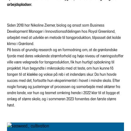
arbejdspladser.
Siden 2018 har Nikoline Ziemer, biolog og ansat som Business
Development Manager i Innovationsafdelingen hos Royal Greenland,
arbejdet med at udvikle en metode til tangproduktion, tilpasset det kolde
klima i Grønland.
På basis af grundig research og en formodning om, at de grønlandske
fjorde med deres vekslende strømforhold og høje niveau af næringsstoffer
ville være velegnede for tangproduktion, fik hun hurtigt opbakning til
projektet. Hun begyndte i mikroskala med at teste, om hun kunne få
tangen til at klække og vokse på reb i et indendørs skur. Da hun havde
succes med det, fortsatte hun eksperimentet i havet i mindre skala. Efter
nogle forsøg og justeringer af processen og samarbejde med aktører fra
andre lande, var hun og teamet omkring hende i 2022 klar til at bygge et
anlæg af større skala, og i sommeren 2023 forventes den første større
høst.