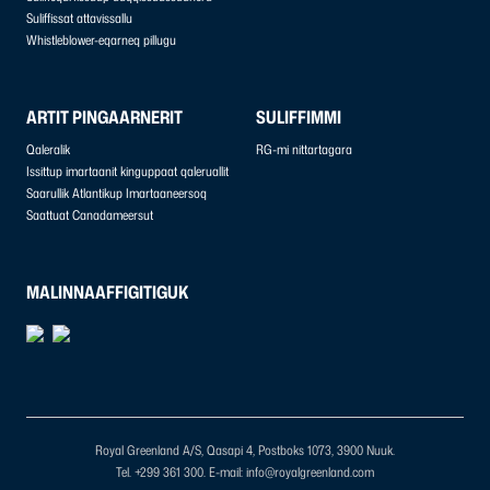
Suliffissat attavissallu
Whistleblower-eqarneq pillugu
ARTIT PINGAARNERIT
SULIFFIMMI
Qaleralik
RG-mi nittartagara
Issittup imartaanit kinguppaat qaleruallit
Saarullik Atlantikup Imartaaneersoq
Saattuat Canadameersut
MALINNAAFFIGITIGUK
Royal Greenland A/S, Qasapi 4, Postboks 1073, 3900 Nuuk.
Tel. +299 361 300.
E-mail: info@royalgreenland.com