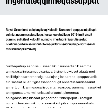
ingerlateqqinneqassapput
Royal Greenland aalajangiivoq Kalaallit Nunaanni qeqqussat pillugit
suliniut naammassissallugu, tassunga atatillugu 2019-imiit uisuit
aamma sulluitsut kalaallit nunaata imartaani niuerutisssatut
naatinneqartarnissaannut atorneqartarnissaannullu periarfissanik
misissuisoqarsimavoq.
Suliffeqarfiup aaqqissuussaanikkut siunnerfianik aamma
aningaasaliinissamut pisariaqartitsinerit piviusut ataatsimut
naliliiffigineqareernerisigut aalajangiisoqarpoq. qeqqussanik
tunisassiat niuerutigisassanngorlugit annertussarnissaanut
annertuumik aningaasaliisoqartariaqarpoq, aamma massakkut
aningaasaqarnermi tunisassiioriaatsit pioreersut
aningaasaliiffiginissaat pingaarnerutinneqarput - ilaatigut
nunami tunitsivinnik nutarsaarnikkut pitsanngorsaanikkullu.