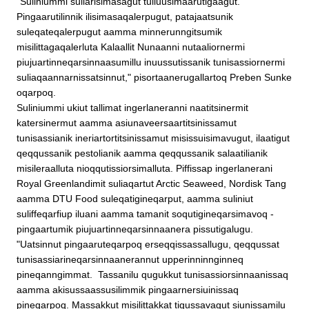
"Suliniummi suliarisimasagut tulluusimaarutigaagut.
Pingaarutilinnik ilisimasaqalerpugut, patajaatsunik
suleqateqalerpugut aamma minnerunngitsumik
misilittagaqalerluta Kalaallit Nunaanni nutaaliornermi
piujuartinneqarsinnaasumillu inuussutissanik tunisassiornermi
suliaqaannarnissatsinnut," pisortaanerugallartoq Preben Sunke
oqarpoq.
Suliniummi ukiut tallimat ingerlaneranni naatitsinermit
katersinermut aamma asiunaveersaartitsinissamut
tunisassianik ineriartortitsinissamut misissuisimavugut, ilaatigut
qeqqussanik pestolianik aamma qeqqussanik salaatilianik
misileraalluta nioqqutissiorsimalluta. Piffissap ingerlanerani
Royal Greenlandimit suliaqartut Arctic Seaweed, Nordisk Tang
aamma DTU Food suleqatigineqarput, aamma suliniut
suliffeqarfiup iluani aamma tamanit soqutigineqarsimavoq -
pingaartumik piujuartinneqarsinnaanera pissutigalugu.
"Uatsinnut pingaaruteqarpoq erseqqissassallugu, qeqqussat
tunisassiarineqarsinnaanerannut upperinninnginneq
pineqanngimmat.
Tassanilu qugukkut tunisassiorsinnaanissaq
aamma akisussaassusilimmik pingaarnersiuinissaq
pineqarpoq. Massakkut misilittakkat tigussavagut siunissamilu