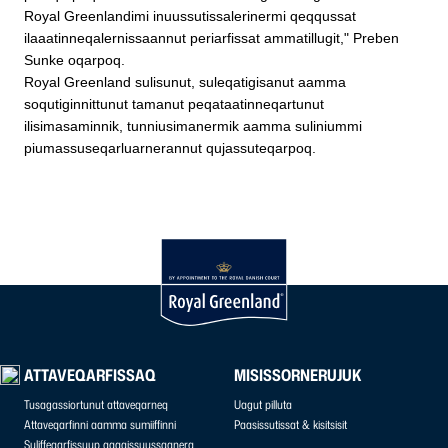
Royal Greenlandimi inuussutissalerinermi qeqqussat
ilaaatinneqalernissaannut periarfissat ammatillugit," Preben
Sunke oqarpoq.
Royal Greenland sulisunut, suleqatigisanut aamma
soqutiginnittunut tamanut peqataatinneqartunut
ilisimasaminnik, tunniusimanermik aamma suliniummi
piumassuseqarluarnerannut qujassuteqarpoq.
ATTAVEQARFISSAQ
MISISSORNERUJUK
Tusagassiortunut attaveqarneq
Uagut pilluta
Attaveqarfinni aamma sumiiffinni
Paasissutissat & kisitsisit
Suliffeqarfissuup aaqqissuussaanera