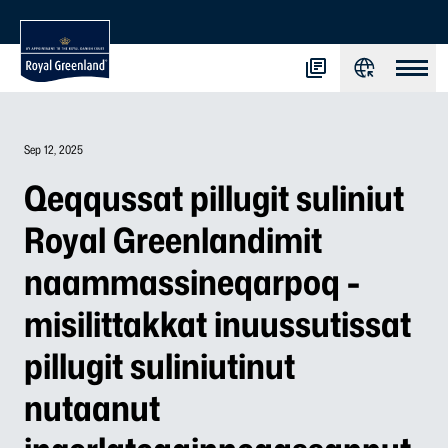
Sep 12, 2025
Qeqqussat pillugit suliniut
Royal Greenlandimit
naammassineqarpoq -
misilittakkat inuussutissat
pillugit suliniutinut
nutaanut